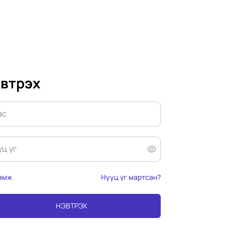
втрэх
ас
уц үг
амж
Нууц үг мартсан?
НЭВТРЭХ