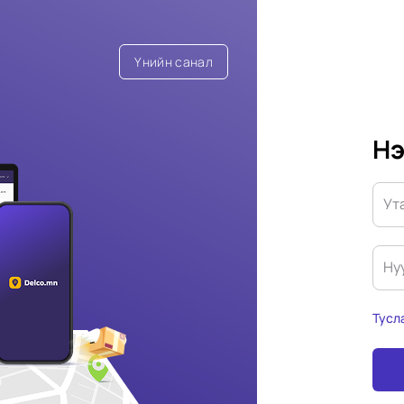
Үнийн санал
Нэ
Ут
Ну
Тусл