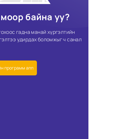
омоор байна уу?
гохоос гадна манай хүргэлтийн
гэлтээ удирдах боломжыг ч санал
йн программ апп